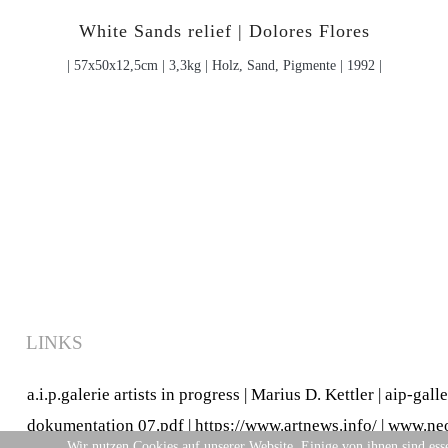
White Sands relief | Dolores Flores
| 57x50x12,5cm | 3,3kg | Holz, Sand, Pigmente | 1992 |
LINKS
a.i.p.galerie artists in progress
|
Marius D. Kettler
|
aip-gall
dokumentation 07.pdf
|
https://www.artnews.info/
|
www.neo
Wir nutzen Cookies auf unserer Website. Einige von ihnen sind esse