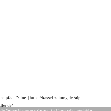
nstpfad | Peine
|
https://kassel-zeitung.de
/
aip
ler.de/
 die Nutzererfahrung zu verbessern. Sie können selbst entscheiden,