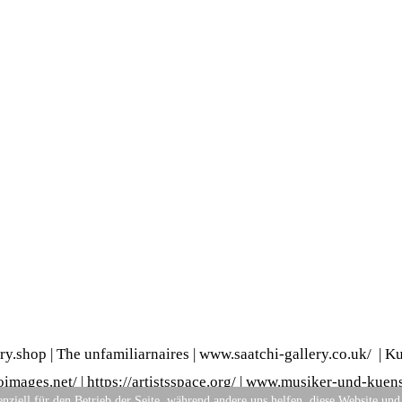
ery.shop
|
The unfamiliarnaires
|
www.saatchi-gallery.co.uk/
|
Ku
images.net/
|
https://artistsspace.org/
|
www.musiker-und-kuenst
nziell für den Betrieb der Seite, während andere uns helfen, diese Website und