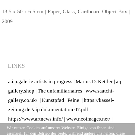
13,5 x 50 x 6,5 cm | Paper, Glass, Cardboard Object Box |
2009
LINKS
a.i.p.galerie artists in progress
|
Marius D. Kettler
|
aip-
gallery.shop
|
The unfamiliarnaires
|
www.saatchi-
gallery.co.uk/
|
Kunstpfad | Peine
|
https://kassel-
zeitung.de
/
aip dokumentation 07.pdf
|
https://www.artnews.info/
|
www.neoimages.net/
|
https://artistsspace.org/
|
www.musiker-und-
Wir nutzen Cookies auf unserer Website. Einige von ihnen sind
essenziell für den Betrieb der Seite, während andere uns helfen, diese