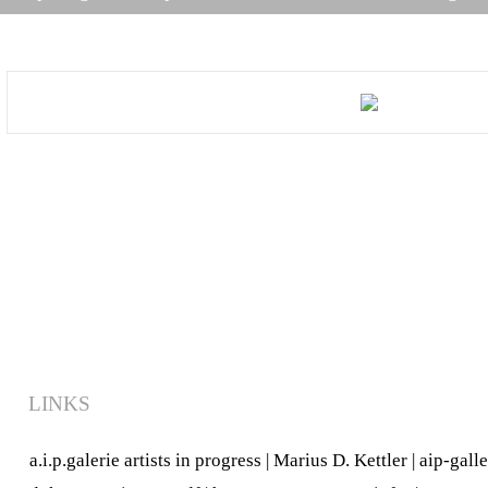
LINKS
a.i.p.galerie artists in progress
|
Marius D. Kettler
|
aip-gall