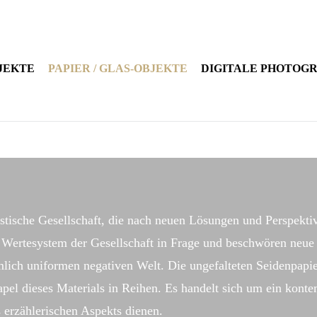
JEKTE
PAPIER / GLAS-OBJEKTE
DIGITALE PHOTOG
istische Gesellschaft, die nach neuen Lösungen und Perspekti
das Wertesystem der Gesellschaft in Frage und beschwören neu
mlich uniformen negativen Welt. Die ungefalteten Seidenpapie
tapel dieses Materials in Reihen. Es handelt sich um ein kont
s erzählerischen Aspekts dienen.