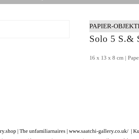
PAPIER-OBJEKT
Solo 5 S.& 
16 x 13 x 8 cm | Pape
ery.shop
|
The unfamiliarnaires
|
www.saatchi-gallery.co.uk/
|
Ku