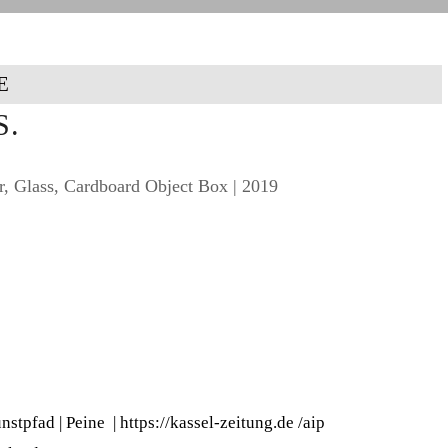
E
S.
r, Glass, Cardboard Object Box | 2019
nstpfad | Peine
|
https://kassel-zeitung.de
/
aip