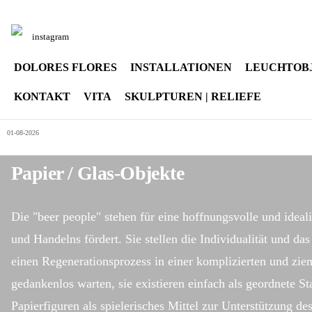
Sprache auswählen
instagram
DOLORES FLORES
INSTALLATIONEN
LEUCHTOB
KONTAKT
VITA
SKULPTUREN | RELIEFE
01-08-2026
Papier / Glas-Objekte
Die "beer people" stehen für eine hoffnungsvolle und ideal
und Handelns fördert. Sie stellen die Individualität und 
einen Regenerationsprozess in einer komplizierten und zie
gedankenlos warten, sie existieren einfach als geordnete S
Papierfiguren als spielerisches Mittel zur Unterstützung de