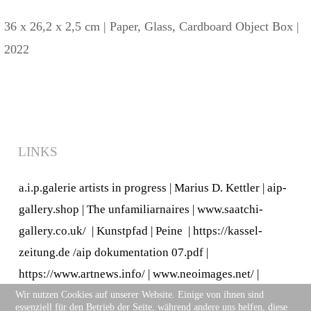
36 x 26,2 x 2,5 cm | Paper, Glass, Cardboard Object Box |
2022
LINKS
a.i.p.galerie artists in progress
|
Marius D. Kettler
|
aip-
gallery.shop
|
The unfamiliarnaires
|
www.saatchi-
gallery.co.uk/
|
Kunstpfad | Peine
|
https://kassel-
zeitung.de
/
aip dokumentation 07.pdf
|
https://www.artnews.info/
|
www.neoimages.net/
|
https://artistsspace.org/
|
www.musiker-und-
Wir nutzen Cookies auf unserer Website. Einige von ihnen sind
essenziell für den Betrieb der Seite, während andere uns helfen, diese