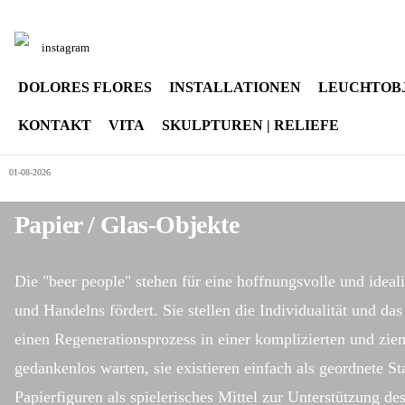
Sprache auswählen
instagram
DOLORES FLORES
INSTALLATIONEN
LEUCHTOB
KONTAKT
VITA
SKULPTUREN | RELIEFE
01-08-2026
Papier / Glas-Objekte
Die "beer people" stehen für eine hoffnungsvolle und ideal
und Handelns fördert. Sie stellen die Individualität und 
einen Regenerationsprozess in einer komplizierten und zie
gedankenlos warten, sie existieren einfach als geordnete S
Papierfiguren als spielerisches Mittel zur Unterstützung de