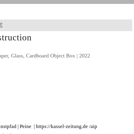
E
struction
aper, Glass, Cardboard Object Box | 2022
nstpfad | Peine
|
https://kassel-zeitung.de
/
aip