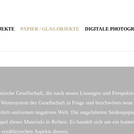
JEKTE
PAPIER / GLAS-OBJEKTE
DIGITALE PHOTOG
istische Gesellschaft, die nach neuen Lösungen und Perspekti
das Wertesystem der Gesellschaft in Frage und beschwören neu
mlich uniformen negativen Welt. Die ungefalteten Seidenpapie
tapel dieses Materials in Reihen. Es handelt sich um ein kont
s erzählerischen Aspekts dienen.