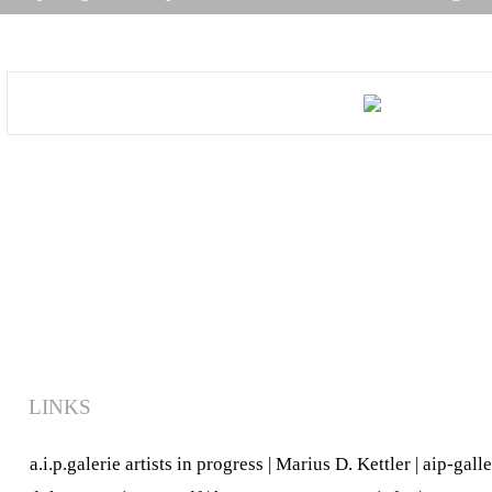
LINKS
a.i.p.galerie artists in progress
|
Marius D. Kettler
|
aip-gall