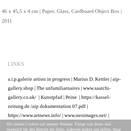
46 x 45,5 x 4 cm | Paper, Glass, Cardboard Object Box |
2011
LINKS
a.i.p.galerie artists in progress
|
Marius D. Kettler
|
aip-
gallery.shop
|
The unfamiliarnaires
|
www.saatchi-
gallery.co.uk/
|
Kunstpfad | Peine
|
https://kassel-
zeitung.de
/
aip dokumentation 07.pdf
|
https://www.artnews.info/
|
www.neoimages.net/
|
https://artistsspace.org/
|
www.musiker-und-
Wir nutzen Cookies auf unserer Website. Einige von ihnen sind
essenziell für den Betrieb der Seite, während andere uns helfen, diese