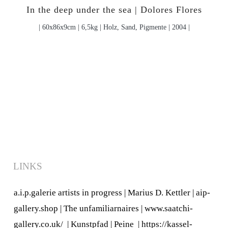
In the deep under the sea | Dolores Flores
| 60x86x9cm | 6,5kg | Holz, Sand, Pigmente | 2004 |
LINKS
a.i.p.galerie artists in progress
|
Marius D. Kettler
|
aip-
gallery.shop
|
The unfamiliarnaires
|
www.saatchi-
gallery.co.uk/
|
Kunstpfad | Peine
|
https://kassel-